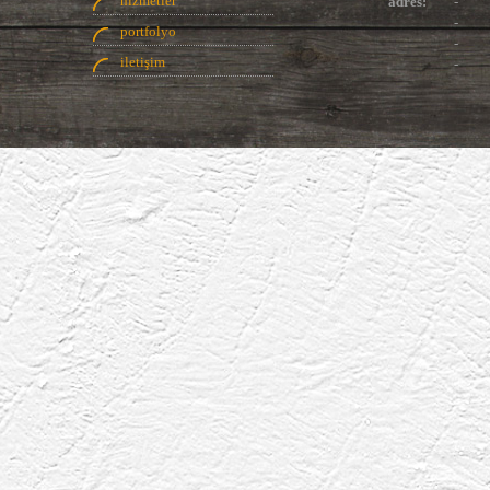
hizmetler
adres:
-
-
portfolyo
-
iletişim
-